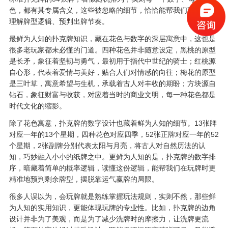
色，都有其专属含义，这些被忽略的细节，恰恰能帮我们更精准地
理解牌型逻辑、预判出牌节奏。
最鲜为人知的扑克牌知识，藏在花色与数字的深层寓意中，这也是
很多老玩家都未必懂的门道。四种花色并非随意设定，黑桃的原型
是长矛，象征着坚韧与勇气，最初用于指代中世纪的骑士；红桃源
自心形，代表着爱情与美好，贴合人们对情感的向往；梅花的原型
是三叶草，寓意希望与生机，承载着古人对丰收的期盼；方块源自
钻石，象征财富与收获，对应着当时的商业文明，每一种花色都是
时代文化的缩影。
除了花色寓意，扑克牌的数字设计也藏着鲜为人知的细节。13张牌
对应一年的13个星期，四种花色对应四季，52张正牌对应一年的52
个星期，2张副牌分别代表太阳与月亮，将古人对自然历法的认
知，巧妙融入小小的纸牌之中。更鲜为人知的是，扑克牌的数字排
序，暗藏着简单的概率逻辑，读懂这份逻辑，能帮我们在玩牌时更
精准地预判剩余牌型，摆脱靠运气赢牌的局限。
很多人误以为，会玩牌就是熟练掌握玩法规则，实则不然，那些鲜
为人知的实用知识，更能体现玩牌的专业性。比如，扑克牌的边角
设计并非为了美观，而是为了减少洗牌时的摩擦力，让洗牌更流