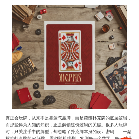
真正会玩牌，从来不是靠运气赢牌，而是读懂扑克牌的底层逻辑，
而那些鲜为人知的知识，正是解锁这份逻辑的关键。很多人玩牌
时，只关注手中的牌型，却忽略了扑克牌本身的设计密码——一副
标准扑克牌的54张牌，看似随机排列，实则每一个数字、每一种花