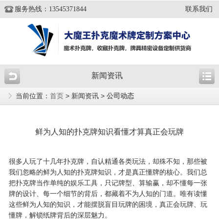
服务热线：13545371844
联系我们
新闻资讯
当前位置：
首页
> 新闻资讯 >
公司动态
鲜为人知的扑克牌知识看懂才算真正会玩牌
很多人玩了十几年扑克牌，自认精通各类玩法，却殊不知，那些被
我们忽略的鲜为人知的扑克牌知识，才是真正懂牌的核心。我们总
把扑克牌当作单纯的娱乐工具，只记牌型、算输赢，却不懂每一张
牌的设计、每一个细节的背后，都藏着不为人知的门道。唯有读懂
这些鲜为人知的知识，才能摆脱盲目玩牌的困境，真正会玩牌、玩
懂牌，解锁纸牌背后的深层魅力。