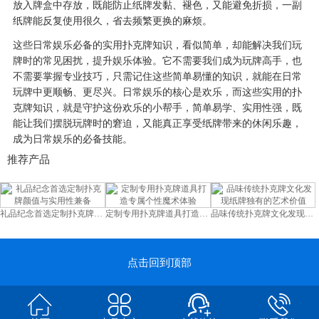
放入牌盒中存放，既能防止纸牌发黏、褪色，又能避免折损，一副
纸牌能反复使用很久，省去频繁更换的麻烦。
这些日常娱乐必备的实用扑克牌知识，看似简单，却能解决我们玩
牌时的常见困扰，提升娱乐体验。它不需要我们成为玩牌高手，也
不需要掌握专业技巧，只需记住这些简单易懂的知识，就能在日常
玩牌中更顺畅、更尽兴。日常娱乐的核心是欢乐，而这些实用的扑
克牌知识，就是守护这份欢乐的小帮手，简单易学、实用性强，既
能让我们摆脱玩牌时的窘迫，又能真正享受纸牌带来的休闲乐趣，
成为日常娱乐的必备技能。
推荐产品
礼品纪念首选定制扑克牌颜值与实用性兼备
定制专用扑克牌道具打造专属个性魔术体验
品味传统扑克牌文化发现纸牌独有的艺术价值
点击回到顶部
手机：13545371844
QQ：916445453