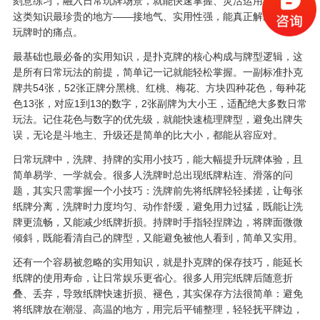
刻意练习，融入日常玩牌场景，就能快速掌握、灵活运用。这也是
这类知识最珍贵的地方——接地气、实用性强，能真正解决普通人
玩牌时的痛点。
最基础也最必备的实用知识，是扑克牌的核心构成与牌型逻辑，这
是所有日常玩法的前提，简单记一记就能轻松掌握。一副标准扑克
牌共54张，52张正牌分黑桃、红桃、梅花、方块四种花色，每种花
色13张，对应1到13的数字，2张副牌为大小王，适配绝大多数日常
玩法。记住花色与数字的优先级，就能快速梳理牌型，避免出牌失
误，无论是斗地主、升级还是简单的比大小，都能从容应对。
日常玩牌中，洗牌、持牌的实用小技巧，能大幅提升玩牌体验，且
简单易学、一学就会。很多人洗牌时总出现纸牌粘连、滑落的问
题，其实只需掌握一个小技巧：洗牌前先将纸牌轻轻揉搓，让每张
纸牌分离，洗牌时力度均匀、动作舒缓，避免用力过猛，既能让洗
牌更流畅，又能减少纸牌折损。持牌时手指轻捏牌边，将牌面微微
倾斜，既能看清自己的牌型，又能避免被他人看到，简单又实用。
还有一个容易被忽略的实用知识，就是扑克牌的保存技巧，能延长
纸牌的使用寿命，让日常娱乐更省心。很多人用完纸牌后随意折
叠、丢弃，导致纸牌快速折损、褪色，其实保存方法很简单：避免
将纸牌放在潮湿、高温的地方，用完后平铺整理，轻轻抚平牌边，